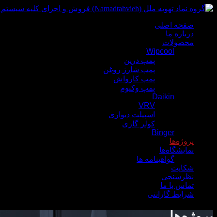
صفحه اصلی
درباره ما
محصولات
Wipcool
پمپ درین
پمپ شارژ روغن
پمپ کارواش
پمپ وکیوم
Daikin
VRV
اسپیلت دیواری
کولر گازی
Binger
پروژه‌‌ها
نمایشگاه‌ها
گواهینامه ها
شکایت
نظرسنجی
تماس با ما
شرایط گارانتی
پروژه‌‌ها